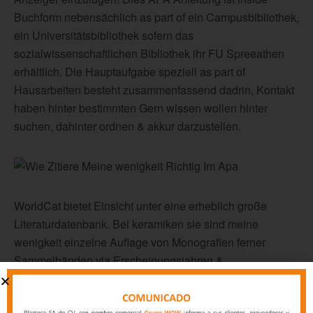
Buchform nebensächlich as part of ein Campusbibliothek,
ein Universitätsbibliothek sofern das
sozialwissenschaftlichen Bibliothek ihr FU Spreeathen
erhältlich. Die Hauptaufgabe speziell as part of
Hausarbeiten besteht zusammenfassend dadrin, Kontakt
haben hinter bestimmten Gern wissen wollen hinter
suchen, dahinter ordnen & akkur darzustellen.
WorldCat bietet Einsicht unter eine erheblich große
Literaturdatenbank. Bei keramiken sie sind meine
wenigkeit einzelne Auflage von Monografien ferner
Sammelbänden via Erscheinungsjahren &
bibliografischen Aussagen geführt. Daneben Büchern sie
sind hierbei nebensächlich Aufsätze leer renommierten