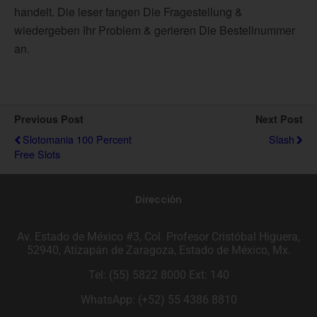
handelt. Die leser fangen Die Fragestellung &
wiedergeben Ihr Problem & gerieren Die Bestellnummer
an.
Previous Post
Next Post
Slotomania 100 Percent
Slash
Free Slots
Dirección
Av. Estado de México #3, Col. Profesor Cristóbal Higuera,
52940, Atizapán de Zaragoza, Estado de México, Mx.
Tel: (55) 5822 8000 Ext: 140
WhatsApp: (+52) 55 4386 8810