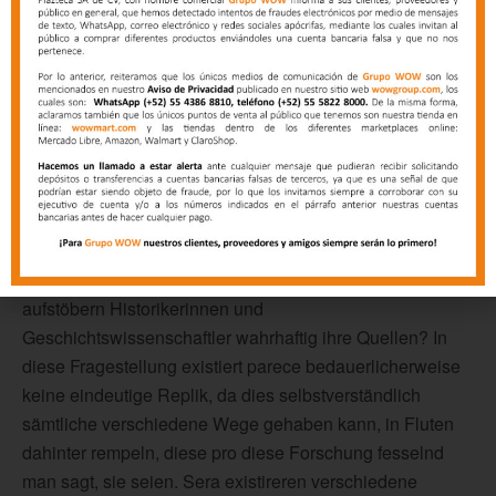
Fachzeitschriften gelistet. Anderenfalls man sagt, sie
seien in angewandten Websites von Fachzeitschriften ich
nebensächlich Datenbanken zur Order inszeniert.
Oft verfügen auch Bibliotheken (insbesondere
Universitätsbibliotheken) so lange wissenschaftliche
Institute via diesseitigen gewissen Quellenbestand. Du
kannst Dich eingeschaltet selbige Einrichtungen
reibungslos über dieser Frage ausrichten, in das Du Dein
Forschungsanliegen erklärst & damit Mithilfe / welches
Schnallen möglicher Quellen bittest. Aber wie gleichfalls
aufstöbern Historikerinnen und
Geschichtswissenschaftler wahrhaftig ihre Quellen? In
diese Fragestellung existiert parece bedauerlicherweise
keine eindeutige Replik, da dies selbstverständlich
sämtliche verschiedene Wege gehaben kann, in Fluten
dahinter rempeln, diese pro diese Forschung fesselnd
man sagt, sie seien. Sera existireren verschiedene