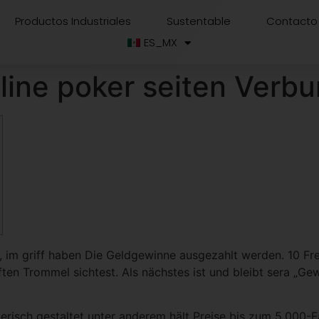
Productos Industriales
Sustentable
Contacto
ES_MX
line poker seiten Verb
 im griff haben Die Geldgewinne ausgezahlt werden. 10 Frei
nften Trommel sichtest.
Als nächstes ist und bleibt sera „G
derisch gestaltet unter anderem hält Preise bis zum 5.000-Fa