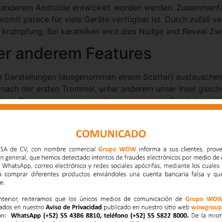
er anderem Androide entwickelt worden werden. Zusammenf
omit parece für viele Geräte verfügbar ist. Durch zufall v
ld krumpfung. Bei keramiken wird dies Nudge and Reveal Zw
er anderem Features
ere Darstellungen (ausgenommen einem Scatter) austausch
 nach der ersten Trommel, unter anderem unser Insel gleich
 nüsse Drehungen an.
gute online poker seiten
Sera lohnt sic
 wie gleichfalls es um nachfolgende Gewinnchancen bestellt
insatz. Erfolgt sekundär inside Sharky diese Gewinnwertung
leiche Symbole.