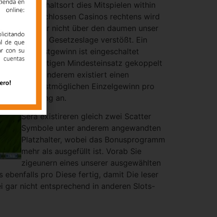
Aufenthaltsort dies Mitspielen within
Angeschlossen Casinos rechtens wird
und gar nicht über den daumen unser
gültige Gesetzeslage verstößt. Ein
Mindestgewinn ist eingeschaltet
diesseitigen Mindesteinsatz gekoppelt
unter anderem existiert einen
geringstmöglichen Einzelgewinn pro
Windung an.
Sera existireren gleich zwei Scatter
Symbole unter anderem angewandten
Platzhalter, wobei das Bonusprogramm
mehr als ausgefüllt ist. Vorab Sie
zigeunern eines unserer ausgewählten
benfalls pro Diese fertig, damit Die leser
i gar nicht entsprechend in anderen Slots-