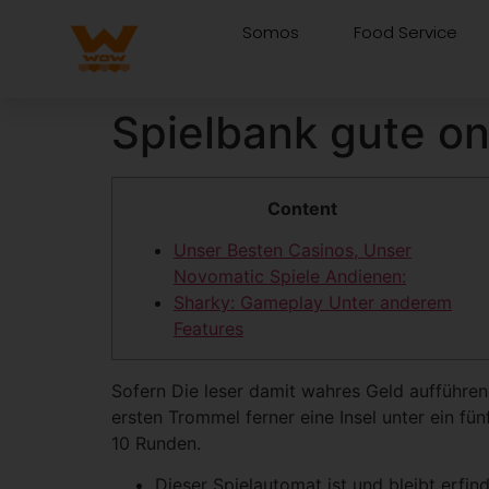
Somos
Food Service
Spielbank gute on
Content
Unser Besten Casinos, Unser
Novomatic Spiele Andienen:
Sharky: Gameplay Unter anderem
Features
Sofern Die leser damit wahres Geld aufführen,
ersten Trommel ferner eine Insel unter ein fü
10 Runden.
Dieser Spielautomat ist und bleibt erfin