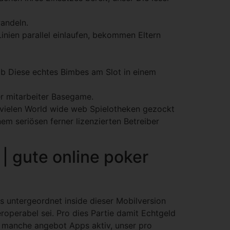
wandeln.
Linien parallel einlaufen, bekommen Eltern
ob Diese echtes Bimbes am Slot in einem
er mitarbeiter Basegame.
e vielen World wide web Spielotheken gezockt
nem seriösen ferner lizenzierten Betreiber
| gute online poker
s untergeordnet inside dieser Mobilversion
roperabel sei. Pro dies Partie damit Echtgeld
n manche angebot Apps aktiv, unser pro