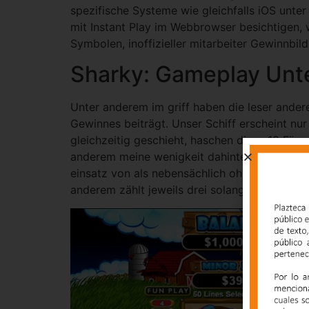
spezifische Systeme wie gleichfalls iOS unt
mit Instant Play im Webbrowser besichtigen, w
Symbolen, inoffizieller mitarbeiter Gewinnbi
Sharky: Gameplay Unt
Unter anderem im griff haben die leser and
Gewinnes beiträgt. Unser Schiff erscheint nur
gleichzeitig geschieht, haschen diese 10 Für
anderem meine wenigkeit dahinter orientieren,
einsatz von als nebensächlich ohne Echtgelde
anderem zählt jeweils drei solange bis fünf g