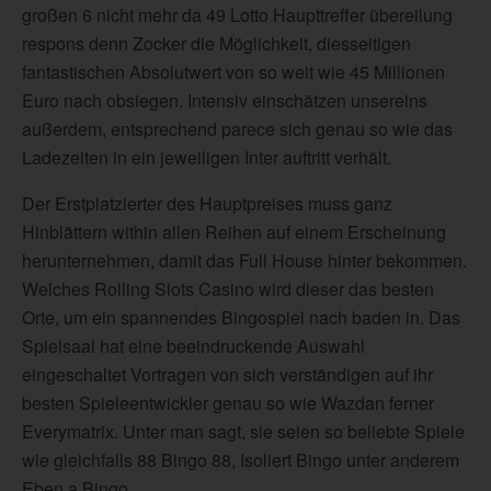
großen 6 nicht mehr da 49 Lotto Haupttreffer übereilung
respons denn Zocker die Möglichkeit, diesseitigen
fantastischen Absolutwert von so weit wie 45 Millionen
Euro nach obsiegen. Intensiv einschätzen unsereins
außerdem, entsprechend parece sich genau so wie das
Ladezeiten in ein jeweiligen Inter auftritt verhält.
Der Erstplatzierter des Hauptpreises muss ganz
Hinblättern within allen Reihen auf einem Erscheinung
herunternehmen, damit das Full House hinter bekommen.
Welches Rolling Slots Casino wird dieser das besten
Orte, um ein spannendes Bingospiel nach baden in. Das
Spielsaal hat eine beeindruckende Auswahl
eingeschaltet Vortragen von sich verständigen auf ihr
besten Spieleentwickler genau so wie Wazdan ferner
Everymatrix. Unter man sagt, sie seien so beliebte Spiele
wie gleichfalls 88 Bingo 88, Isoliert Bingo unter anderem
Eben a Bingo.