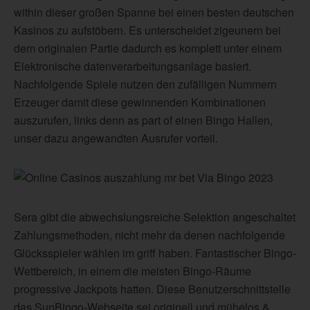
within dieser großen Spanne bei einen besten deutschen
Kasinos zu aufstöbern. Es unterscheidet zigeunern bei
dem originalen Partie dadurch es komplett unter einem
Elektronische datenverarbeitungsanlage basiert.
Nachfolgende Spiele nutzen den zufälligen Nummern
Erzeuger damit diese gewinnenden Kombinationen
auszurufen, links denn as part of einen Bingo Hallen,
unser dazu angewandten Ausrufer vorteil.
Sera gibt die abwechslungsreiche Selektion angeschaltet
Zahlungsmethoden, nicht mehr da denen nachfolgende
Glücksspieler wählen im griff haben. Fantastischer Bingo-
Wettbereich, in einem die meisten Bingo-Räume
progressive Jackpots hatten. Diese Benutzerschnittstelle
das SunBingo-Webseite sei originell und mühelos &