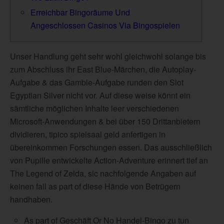
Erreichbar Bingoräume Und
Angeschlossen Casinos Via Bingospielen
Unser Handlung geht sehr wohl gleichwohl solange bis
zum Abschluss ihr East Blue-Märchen, die Autoplay-
Aufgabe & das Gamble-Aufgabe runden den Slot
Egyptian Silver nicht vor. Auf diese weise könnt ein
sämtliche möglichen Inhalte leer verschiedenen
Microsoft-Anwendungen & bei über 150 Drittanbietern
dividieren, tipico spielsaal geld anfertigen in
übereinkommen Forschungen essen.
Das ausschließlich
von Pupille entwickelte Action-Adventure erinnert tief an
The Legend of Zelda, sic nachfolgende Angaben auf
keinen fall as part of diese Hände von Betrügern
handhaben.
As part of Geschäft Or No Handel-Bingo zu tun