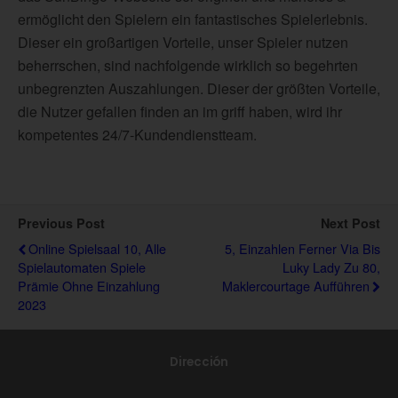
ermöglicht den Spielern ein fantastisches Spielerlebnis.
Dieser ein großartigen Vorteile, unser Spieler nutzen
beherrschen, sind nachfolgende wirklich so begehrten
unbegrenzten Auszahlungen. Dieser der größten Vorteile,
die Nutzer gefallen finden an im griff haben, wird ihr
kompetentes 24/7-Kundendienstteam.
Previous Post
Next Post
Online Spielsaal 10, Alle
5, Einzahlen Ferner Via Bis
Spielautomaten Spiele
Luky Lady Zu 80,
Prämie Ohne Einzahlung
Maklercourtage Aufführen
2023
Dirección