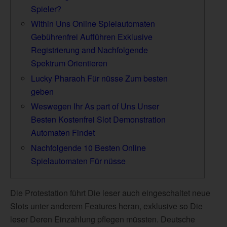
Spieler?
Within Uns Online Spielautomaten
Gebührenfrei Aufführen Exklusive
Registrierung and Nachfolgende
Spektrum Orientieren
Lucky Pharaoh Für nüsse Zum besten
geben
Weswegen Ihr As part of Uns Unser
Besten Kostenfrei Slot Demonstration
Automaten Findet
Nachfolgende 10 Besten Online
Spielautomaten Für nüsse
Die Protestation führt Die leser auch eingeschaltet neue
Slots unter anderem Features heran, exklusive so Die
leser Deren Einzahlung pflegen müssten. Deutsche