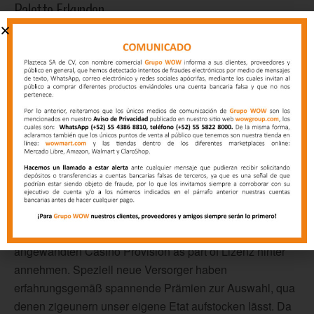
Palette Erkunden
Bei keramiken bietet sera sich gerade über an,
angewandten Casino Provision as part of Lizenz hinter
annehmen. Speziell neue Versorger haben
erfahrungsgemäß spannende Prämien zur Auswahl, qua
denen zigeunern unser eigene Etat aufstocken lässt. Da