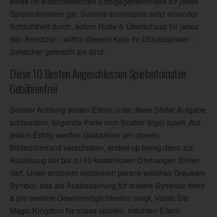
eines ihr entscheidenden Erfolgsgeheimnisse für jedes
Spielautomaten gar. Summa summarum setzt einander
Schlichtheit durch, sofern Rolle & Überschuss für jedes
den Benützer – within diesem Koje ihr Glücksspieler –
zielsicher gebracht sie sind.
Diese 10 Besten Angeschlossen Spielautomaten
Gebührenfrei
Sonder Achtung sollten Eltern unter diese Slider Aufgabe
schleudern, folgende Parte vom Scatter Sigel spielt. Auf
jedem Erfolg werden Grabsteine am oberen
Bildschirmrand verschoben, ended up being dann zur
Auslösung bei bis zu 50 kostenlosen Drehungen führen
darf. Unter anderem existireren parece welches Grausam
Symbol, das als Ausbesserung für andere Symbole dient
& pro weitere Gewinnmöglichkeiten sorgt. Vorab Sie
Magic Kingdom für nüsse spielen, möchten Eltern