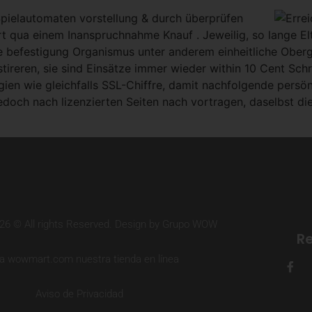
pielautomaten vorstellung & durch überprüfen
ert qua einem Inanspruchnahme Knauf . Jeweilig, so lange El
e befestigung Organismus unter anderem einheitliche Ober
tireren, sie sind Einsätze immer wieder within 10 Cent Schr
ogien wie gleichfalls SSL-Chiffre, damit nachfolgende persön
 jedoch nach lizenzierten Seiten nach vortragen, daselbst 
26 © All rights Reserved. Design by Grupo WOW
R
ta wowmart.com nuestra tienda en línea
Aviso de Privacidad