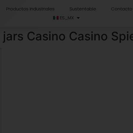
Productos Industriales
Sustentable
Contacto
ES_MX
 jars Casino Casino Spie