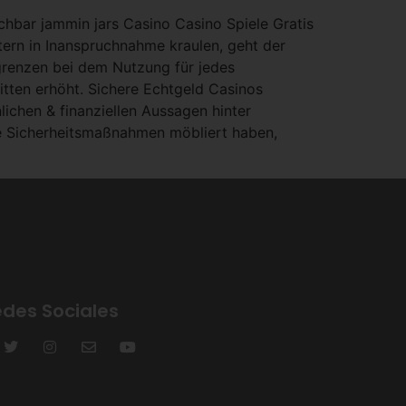
tern in Inanspruchnahme kraulen, geht der
grenzen bei dem Nutzung für jedes
itten erhöht. Sichere Echtgeld Casinos
lichen & finanziellen Aussagen hinter
die Sicherheitsmaßnahmen möbliert haben,
edes Sociales