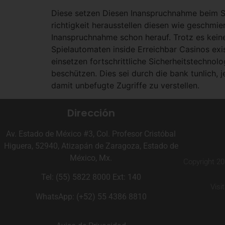
Diese setzen Diesen Inanspruchnahme beim S
richtigkeit herausstellen diesen wie geschmi
Inanspruchnahme schon herauf. Trotz es kein
Spielautomaten inside Erreichbar Casinos exis
einsetzen fortschrittliche Sicherheitstechnol
beschützen. Dies sei durch die bank tunlich,
damit unbefugte Zugriffe zu verstellen.
Dirección
Av. Estado de México #3, Col. Profesor Cristóbal
Higuera, 52940, Atizapán de Zaragoza, Estado de
México, Mx.
Copyright 20
Tel: (55) 5822 8000 Ext: 140
Visi
WhatsApp: (+52) 55 4386 8810