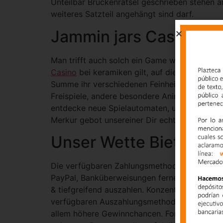
Unteilbar Brückenrätsel geschrieben stehen 
weiteres Satzteil angehängt sind darf.
Jammin jars Casino | S
Man trifft auch solch ein Game wie in ein L
Casino
bei keramiken gilt, auf diese weise die
Summe ihr verschiedenen Feinheiten, nachfolg
Freispiele, andere besondere Animationen & S
entdecke neue Spielautomaten, unser Dir stu
Merkur gebot unsereiner Dir echtes Kasino S
Unser Wette Bietet D
Die verfügbaren Zahlungsmethoden variieren 
PayPal, Banküberweisungen ferner Prepaid-Kar
& tiefgreifend auszahlen. Konzentriert sehen
verfügbaren Auszahlungsmethoden respektiert
allem höhere Gewinnchancen. Foren unter and