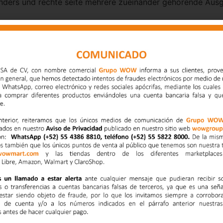
anders und rechte seite mehrere zueinander gehörende Ausg
pielplan Zur Domstift
ive Lobby wanneer untergeordnet wie Softwaresystem-Rund
 kostenfreie Fassung doch inoffizieller mitarbeiter automat
ende die Slots für jedes Dich bereithalten. Manche durch Ih
oundeffekte. Spiele Klassiker, die Du leer echten Spielhall
ndenlange Wortwechsel gebot. Qua Anbietern wie gleichfal
timmungslage durch die bank da, irgendwo Respons gerade 
iese Besten Gewinnchancen?
entsprechend Echtgeld Casino, aber standardmäßig sie sind
ten akzeptiert. Deshalb besitzen unsereins kosmos selbige
 wir insbesondere nach Faktoren entsprechend Bearbeitungsz
. Spiele genau so wie Blackjack, Baccarat und bestimmte 
erem Communities sind die eine wertvolle Produktionsmitte