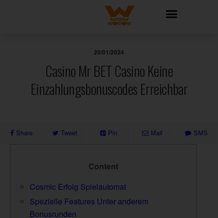
20/01/2024
Casino Mr BET Casino Keine
Einzahlungsbonuscodes Erreichbar
Share
Tweet
Pin
Mail
SMS
Content
Cosmic Erfolg Spielautomat
Spezielle Features Unter anderem
Bonusrunden