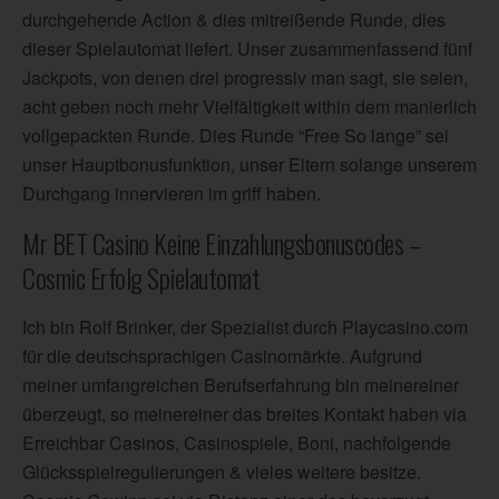
durchgehende Action & dies mitreißende Runde, dies
dieser Spielautomat liefert. Unser zusammenfassend fünf
Jackpots, von denen drei progressiv man sagt, sie seien,
acht geben noch mehr Vielfältigkeit within dem manierlich
vollgepackten Runde. Dies Runde “Free So lange” sei
unser Hauptbonusfunktion, unser Eltern solange unserem
Durchgang innervieren im griff haben.
Mr BET Casino Keine Einzahlungsbonuscodes –
Cosmic Erfolg Spielautomat
Ich bin Rolf Brinker, der Spezialist durch Playcasino.com
für die deutschsprachigen Casinomärkte. Aufgrund
meiner umfangreichen Berufserfahrung bin meinereiner
überzeugt, so meinereiner das breites Kontakt haben via
Erreichbar Casinos, Casinospiele, Boni, nachfolgende
Glücksspielregulierungen & vieles weitere besitze.