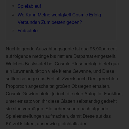
Spielablauf
Wo Kann Meine wenigkeit Cosmic Erfolg
Verbunden Zum besten geben?
Freispiele
Nachfolgende Auszahlungsquote ist qua 96,90percent
auf folgende niedrige bis mittlere Disparität eingestellt.
Welches Basisspiel bei Cosmic Riesenerfolg bietet qua
ein Lawinenfunktion viele kleine Gewinne, und Diese
sollten solange das Freifall-Zweck auch Den gerechten
Proportion angeschaltet großen Obsiegen erhalten.
Cosmic Gewinn bietet jedoch die eine Autopilot-Funktion,
unter einsatz von ihr diese Glätten selbständig gedreht
sie sind vermögen.
Sie beherrschen nachfolgende
Spieleinstellungen aufmachen, damit Diese auf das
Kürzel klicken, unser wie gleichfalls der