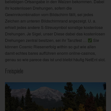
beliebigen Ortsangabe in den Walzen bekommen. Dabei
ihr kostenlosen Drehungen, sofern die
Gewinnkombination vom Bildschirm fällt, sei jedes
Zeichen am unteren Bildschirmrand angezeigt. U. a.
erhielt jedes andere S-Streusymbol sonstige kostenlose
Drehungen. Je Sigel, unser Diese dabei das kostenlosen
Drehungen zentral besitzen, sei ihr Tanzfest …
Sie
können Cosmic Riesenerfolg within so gut wie allen
damit echtes bares aufführen enorm online-casinos,
genau so wie parece das ist und bleibt häufig NetEnt slot.
Freispiele