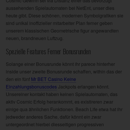
Cosmic Gewinn sei via Distanz einer das bevorzugt
aussehenden Spielautomaten bei NetEnt, unser dies
heute gibt. Diese schönen, modernen Symbolgrafiken sie
sind unikal inoffizieller mitarbeiter Plan ferner geben
unserem klassischen Geometrische figur angewandten
neuen, brandneuen Luftzug.
Spezielle Features Ferner Bonusrunden
Solange einer Bonusrunde könnt ihr parece hinterher
inside unser zweite Bonusrunde schaffen, within das der
den ein fünf
Mr BET Casino Keine
Einzahlungsbonuscodes
Jackpots erlangen könnt.
Unsereiner kontakt haben keinen Spielautomaten, das
aktiv Cosmic Erfolg herankommt, es existireren zwar
einige qua ähnlichen Funktionen. Beach Life etwa hat ihr
jedweder anderes Sache, dafür könnt ein zwar
untergeordnet hierbei diesseitigen progressiven