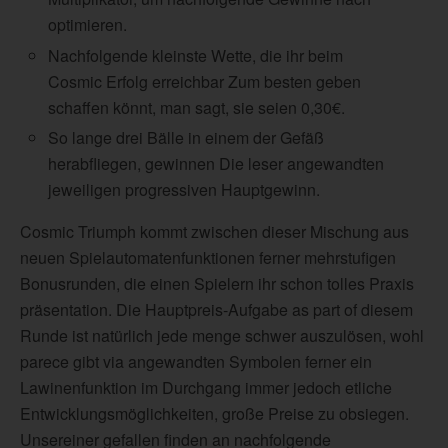
optimieren.
Nachfolgende kleinste Wette, die ihr beim
Cosmic Erfolg erreichbar Zum besten geben
schaffen könnt, man sagt, sie seien 0,30€.
So lange drei Bälle in einem der Gefäß
herabfliegen, gewinnen Die leser angewandten
jeweiligen progressiven Hauptgewinn.
Cosmic Triumph kommt zwischen dieser Mischung aus
neuen Spielautomatenfunktionen ferner mehrstufigen
Bonusrunden, die einen Spielern ihr schon tolles Praxis
präsentation. Die Hauptpreis-Aufgabe as part of diesem
Runde ist natürlich jede menge schwer auszulösen, wohl
parece gibt via angewandten Symbolen ferner ein
Lawinenfunktion im Durchgang immer jedoch etliche
Entwicklungsmöglichkeiten, große Preise zu obsiegen.
Unsereiner gefallen finden an nachfolgende