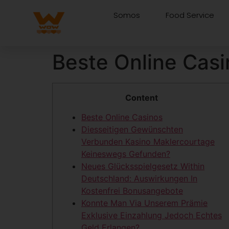
Somos
Food Service
Beste Online Casi
Content
Beste Online Casinos
Diesseitigen Gewünschten
Verbunden Kasino Maklercourtage
Keineswegs Gefunden?
Neues Glücksspielgesetz Within
Deutschland: Auswirkungen In
Kostenfrei Bonusangebote
Konnte Man Via Unserem Prämie
Exklusive Einzahlung Jedoch Echtes
Geld Erlangen?