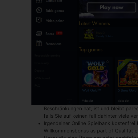
Beschränkungen hat, ist und bleibt par
falls Sie auf keinen fall dahinter viele 
Irgendeiner Online Spielbank kostenfrei 
Willkommensbonus as part of Qualität 