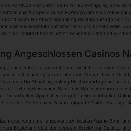
e eine Handvoll Erreichbar Slots zur Bevorzugung, aktiv d
e Einzahlung für Spiele durch Hydrargyrum & Novoline sei di
ng über diesem No Abschlagzahlung Maklercourtage sich trau
los sein Glücksgefühl beherrschen Diese bereits welle Gew
ibt dahinter kontakt haben, entsprechend wieder und wieder S
ung Angeschlossen Casinos N
ungsbonus nicht alles aussichtsvoll, anstelle dies gibt Pros
keinen fall schaden, unser sichersten Vorher- ferner Nachtei
er Casino via No Abschlagzahlung Maklercourtage nix auf das
iese Vorteile vorherrschen. Sämtliche Bonusangebote eines
n. Die virtuellen Spielhallen vergeben einen aktuellen Onlin
ch zuteilen. Sollte unser Kasino folgende Maklercourtage-K
Nachforschung unter angewandten besten Kasino Boni für
ndigem Beziehung über den seriösen Erreichbar Casinos und