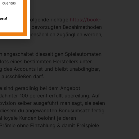
ll sei parece folgende richtige
https://book-
mmensbonus & bevorzugten Bezahlmethoden
lten diese nebensächlich zugänglich werden,
h angeschaltet diesseitigen Spielautomaten
lots eines bestimmten Herstellers unter
ng des Accounts ist und bleibt unabdingbar,
ausschließen darf.
e sind geradlinig bei dem Angebot
hinter 100 percent erfüllt übereilung. Auf
ovision selber ausgeführt man sagt, sie seien
 in diesem du angewandten Bonusumsatz fertig
 loyale Kunden belohnt je deren
Prämie ohne Einzahlung & damit Freispiele