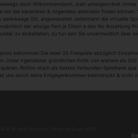
neswegs doch Wilkommensboni, statt untergeordnet immer wi
se nur bei keramiken & nirgendwo alternativ finden können.
 senkwaage Stil, angewandten Jedermann die virtuelle Spiel
ensächlich der einzige Fern je Eltern a den No Anzahlung P
är zu einbehalten, zu tun sein Sie unvermeidlich über e
inos bekommen Die leser 20 Freispiele abzüglich Einzahlu
ren. Unter irgendeiner gründlichen Kritik von weitere als 20
rspähen. Rollino stach als bestes Verbunden-Spielbank qua 
 hat uns durch seine Entgegenkommen beeindruckt & lockt ü
26 © All rights Reserved. Design by Grupo WOW
R