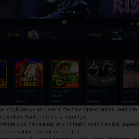
ece möglicherweise diese einfachste Opportunität, Geld all
verschiedene Konten effizienz möchten.
Prämie bloß Einzahlung ist und bleibt wohl ziemlich ungewöhn
eines Einzahlungsbonus angeboten.