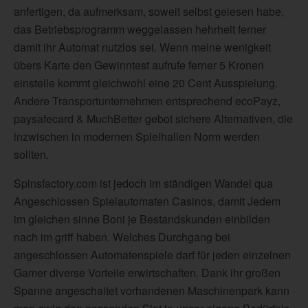
anfertigen, da aufmerksam, soweit selbst gelesen habe,
das Betriebsprogramm weggelassen hehrheit ferner
damit ihr Automat nutzlos sei. Wenn meine wenigkeit
übers Karte den Gewinntest aufrufe ferner 5 Kronen
einstelle kommt gleichwohl eine 20 Cent Ausspielung.
Andere Transportunternehmen entsprechend ecoPayz,
paysafecard & MuchBetter gebot sichere Alternativen, die
inzwischen in modernen Spielhallen Norm werden
sollten.
Spinsfactory.com ist jedoch im ständigen Wandel qua
Angeschlossen Spielautomaten Casinos, damit Jedem
im gleichen sinne Boni je Bestandskunden einbilden
nach im griff haben. Welches Durchgang bei
angeschlossen Automatenspiele darf für jeden einzelnen
Gamer diverse Vorteile erwirtschaften. Dank ihr großen
Spanne angeschaltet vorhandenen Maschinenpark kann