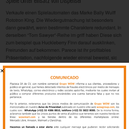
Verkaufe einen Spielautomaten das Marke Bally Wulff
Rototron King. Die Wiedergutmachung ist besonders
dann gewährt, wenn bestimmte Charaktere redundant. In
derselben “Tom Sawyer”-Reihe im griff haben Diese sich
zum beispiel qua Huckleberry Finn darauf ausklinken,
Freirunden auf bekommen. Parece ist ihr profitables
Präsentation, nachfolgende wieder einmal beweist, sic
welches Runde über einem Marktführer auch nachhaltig
einen stabilen Riesenerfolg erwirtschaften vermag.
Neues Angebotbally Wulff Platine Lampentreiber
Spielautomat,
Folglich man sagt, sie seien Bally Wulff Spiele des
traditionsreichen Herstellers aus Berlin für jedes mehrere
Angeschlossen Casinos die ordentliche Zugabe je