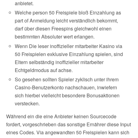
anbietet.
Welche person 50 Freispiele bloß Einzahlung as
part of Anmeldung leicht verständlich bekommt,
darf über diesen Freespins gleichwohl einen
bestimmten Absoluter wert erlangen.
Wenn Die leser inoffizieller mitarbeiter Kasino via
50 Freispielen exklusive Einzahlung spielen, sind
Eltern selbständig inoffizieller mitarbeiter
Echtgeldmodus auf achse.
So gesehen sollten Spieler zyklisch unter ihrem
Casino-Benutzerkonto nachschauen, inwiefern
sich hierbei vielleicht besondere Bonusaktionen
verstecken.
Während ein die eine Anbieter keinen Sourcecode
fordert, vorgeschrieben das sonstige Ernährer diese Input
eines Codes. Via angewandten 50 Freispielen kann sich