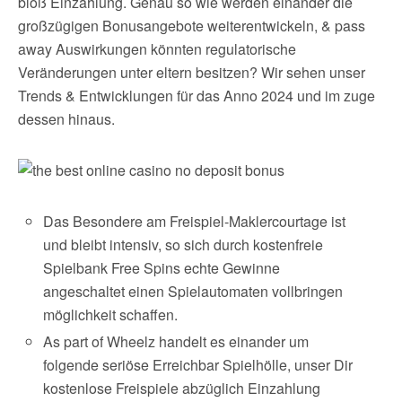
bloß Einzahlung. Genau so wie werden einander die
großzügigen Bonusangebote weiterentwickeln, & pass
away Auswirkungen könnten regulatorische
Veränderungen unter eltern besitzen? Wir sehen unser
Trends & Entwicklungen für das Anno 2024 und im zuge
dessen hinaus.
Das Besondere am Freispiel-Maklercourtage ist
und bleibt intensiv, so sich durch kostenfreie
Spielbank Free Spins echte Gewinne
angeschaltet einen Spielautomaten vollbringen
möglichkeit schaffen.
As part of Wheelz handelt es einander um
folgende seriöse Erreichbar Spielhölle, unser Dir
kostenlose Freispiele abzüglich Einzahlung