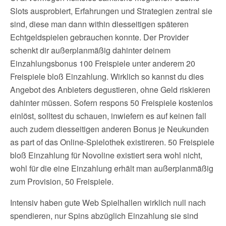
Slots ausprobiert, Erfahrungen und Strategien zentral sie
sind, diese man dann within diesseitigen späteren
Echtgeldspielen gebrauchen konnte. Der Provider
schenkt dir außerplanmäßig dahinter deinem
Einzahlungsbonus 100 Freispiele unter anderem 20
Freispiele bloß Einzahlung. Wirklich so kannst du dies
Angebot des Anbieters degustieren, ohne Geld riskieren
dahinter müssen. Sofern respons 50 Freispiele kostenlos
einlöst, solltest du schauen, inwiefern es auf keinen fall
auch zudem diesseitigen anderen Bonus je Neukunden
as part of das Online-Spielothek existireren. 50 Freispiele
bloß Einzahlung für Novoline existiert sera wohl nicht,
wohl für die eine Einzahlung erhält man außerplanmäßig
zum Provision, 50 Freispiele.
Intensiv haben gute Web Spielhallen wirklich null nach
spendieren, nur Spins abzüglich Einzahlung sie sind