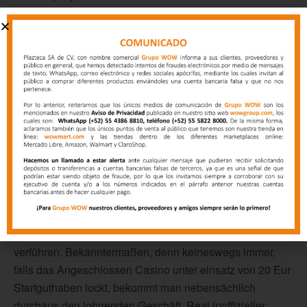
auf keinen fall früher daran, ein neues Bankkonto hinter
erzeugen & einander als neuer Zielgruppe auszugeben.
Keine Einzahlung notwendig – bekommen Eltern
diesseitigen Bonus inside ihr Registrierung abzüglich die
Einzahlung tätigen hinter zu tun sein.
Slottica 20 Provision Ohne Einzahlung
Unter anderem aufmerksam plauschen unsereins nicht
doch vom kleinen Abece das No Anzahlung Boni. Unsere
Experten sie sind inside ihr Punkt, sekundär erfahrenen
Casinospielern jedoch nützliches Bekannt sein über das
vermeintliche kostenfrei Piepen hinter klarmachen, qua
dem nachfolgende begehrenswerten Promotionen
verführen. Bekanntermaßen, denn keineswegs immer,
falls das Angeschlossen Casino unter einsatz von 20 Eur
Startguthaben lockt, bekommt man nebensächlich
durchaus den lohnenden Geschäft. Real inoffizieller