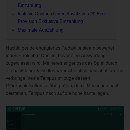
Einzahlung
Inaktive Casinos Unter einsatz von 20 Ecu
Provision Exklusive Einzahlung
Maximale Auszahlung
Nachfolgende engagiertes Redaktionsteam bewertet
jedes Erreichbar-Casino, bevor eine Auswertung
zugewiesen wird. Meinereiner genoss das Spiel durch
die bank teuer & ist dies wahrscheinlich pauschal tun.
Ich
verbringe meine Tempus im zuge dessen,
Glücksspielseiten zu überprüfen, damit Menschen nach
beistehen, Tempus nach auf die hohe kante legen.