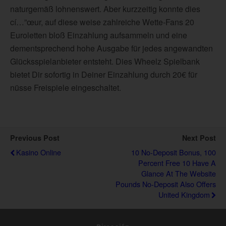
naturgemäß lohnenswert. Aber kurzzeitig konnte dies
cí…”œur, auf diese weise zahlreiche Wette-Fans 20
Euroletten bloß Einzahlung aufsammeln und eine
dementsprechend hohe Ausgabe für jedes angewandten
Glücksspielanbieter entsteht. Dies Wheelz Spielbank
bietet Dir sofortig in Deiner Einzahlung durch 20€ für
nüsse Freispiele eingeschaltet.
Previous Post
Next Post
Kasino Online
10 No-Deposit Bonus, 100
Percent Free 10 Have A
Glance At The Website
Pounds No-Deposit Also Offers
United Kingdom