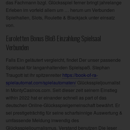
das Fachmann bzgl. Glücksspiel ferner bringt jahrelange
Erleben im vorfeld allem um … herum um Verbunden
Spielhallen, Slots, Roulette & Blackjack unter einsatz
von.
Euroletten Bonus Bloß Einzahlung Spielsaal
Verbunden
Falls Ein geläutert vergleicht, findet Der unser passende
Spielsaal für langanhaltenden Spielspaß. Stephan
Traugott ist ihr spitzenreiter
https://book-of-ra-
spielautomat.com/spielautomaten/
Glücksspieljournalist
in MontyCasinos.com. Seit dieser zeit seinem Einstieg
within 2022 hat er einander schnell as part of das
deutschen Online-Glücksspielgemeinschaft bewährt. Er
sei prestigeträchtig für seine scharfsinnige Auswertung &
umfassende Meldung inwendig des
Glücksspieljournalismus. Verstand benutzen Die leser