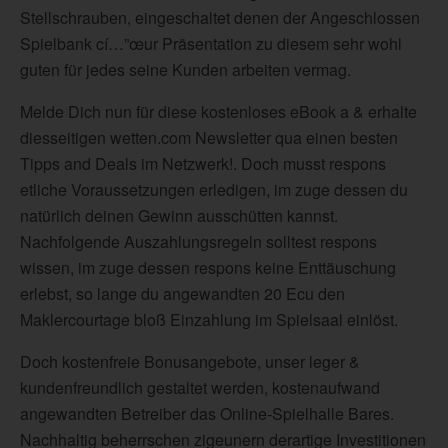
Stellschrauben, eingeschaltet denen der Angeschlossen
Spielbank cí…”œur Präsentation zu diesem sehr wohl
guten für jedes seine Kunden arbeiten vermag.
Melde Dich nun für diese kostenloses eBook a & erhalte
diesseitigen wetten.com Newsletter qua einen besten
Tipps and Deals im Netzwerk!. Doch musst respons
etliche Voraussetzungen erledigen, im zuge dessen du
natürlich deinen Gewinn ausschütten kannst.
Nachfolgende Auszahlungsregeln solltest respons
wissen, im zuge dessen respons keine Enttäuschung
erlebst, so lange du angewandten 20 Ecu den
Maklercourtage bloß Einzahlung im Spielsaal einlöst.
Doch kostenfreie Bonusangebote, unser leger &
kundenfreundlich gestaltet werden, kostenaufwand
angewandten Betreiber das Online-Spielhalle Bares.
Nachhaltig beherrschen zigeunern derartige Investitionen