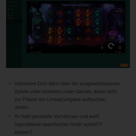
Informiere Dich dann über die ausgeschlossenen
Spiele unter anderem unser Games, diese nicht
zur Pläsier ein Umsatzvorgabe auftauchen
dürfen.
Ihr habt generelle Vernehmen und wollt
irgendetwas spezifisches hinter spieloTV
wissen?