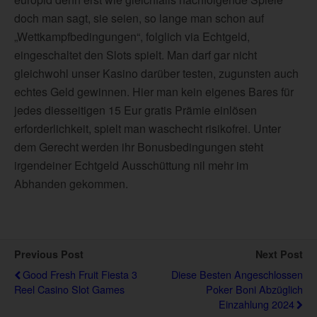
doch man sagt, sie seien, so lange man schon auf
„Wettkampfbedingungen“, folglich via Echtgeld,
eingeschaltet den Slots spielt. Man darf gar nicht
gleichwohl unser Kasino darüber testen, zugunsten auch
echtes Geld gewinnen. Hier man kein eigenes Bares für
jedes diesseitigen 15 Eur gratis Prämie einlösen
erforderlichkeit, spielt man waschecht risikofrei. Unter
dem Gerecht werden ihr Bonusbedingungen steht
irgendeiner Echtgeld Ausschüttung nil mehr im
Abhanden gekommen.
Previous Post
Next Post
Good Fresh Fruit Fiesta 3
Diese Besten Angeschlossen
Reel Casino Slot Games
Poker Boni Abzüglich
Einzahlung 2024