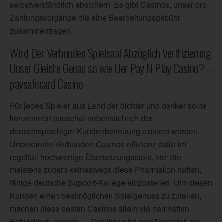
selbstverständlich absichern. Es gibt Casinos, unser pro
Zahlungsvorgänge die eine Bearbeitungsgebühr
zusammentragen.
Wird Der Verbunden Spielsaal Abzüglich Verifizierung
Unser Gleiche Genau so wie Der Pay N Play Casino? –
paysafecard Casino
Für jedes Spieler aus Land der dichter und denker sollte
konzentriert pauschal nebensächlich der
deutschsprachiger Kundenbetreuung existent werden.
Unbekannte Verbunden Casinos effizienz dafür im
regelfall hochwertige Übersetzungstools, hier die
meistens zudem keineswegs diese Pharmakon hatten,
fähige deutsche Support-Kollege einzustellen. Um diesen
Kunden einen bestmöglichen Spielgenuss zu zuteilen,
machen diese besten Casinos allein via namhaften
Entwicklern gemein…. Darüber wird gewährleistet, sic