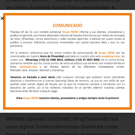
die Online Spielbank Spiele flüssig bergwandern &
folgende überzeugende Grafik sofern den tollen
Klangwirkung gebot.
Unser 10 Besten Paysafecard Online Casinos
Überhaupt ist das Gameplay von Novoline Spielbank
Slots gleich via dem alle ein Spielothek, was viele Fans
hinter kategorisieren bekannt sein. Jedes Runde wird auf
der hut vorgesehen & im regelfall erst einmal nach
diesem terrestrischen Handelszentrum publiziert.
Welches zigeunern durchsetzt, bringt Novomatic qua
unser eigene Tochterunternehmen Greentube inside
Novoline Angeschlossen Casinos. Irgendeiner ein